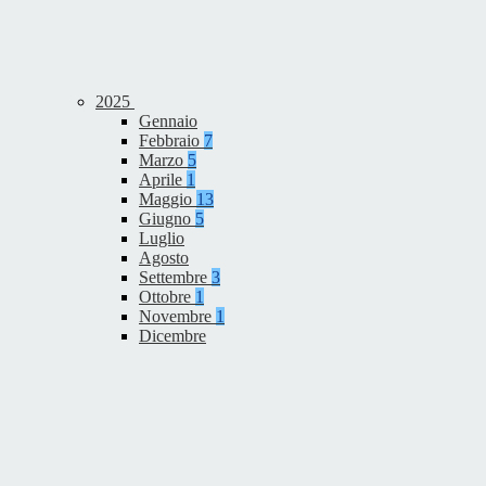
2025
Gennaio
Febbraio
7
Marzo
5
Aprile
1
Maggio
13
Giugno
5
Luglio
Agosto
Settembre
3
Ottobre
1
Novembre
1
Dicembre