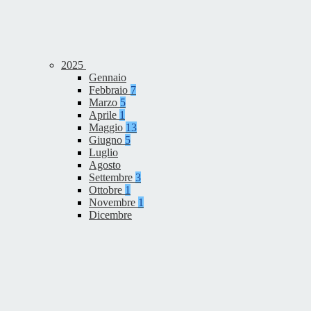
2025
Gennaio
Febbraio
7
Marzo
5
Aprile
1
Maggio
13
Giugno
5
Luglio
Agosto
Settembre
3
Ottobre
1
Novembre
1
Dicembre