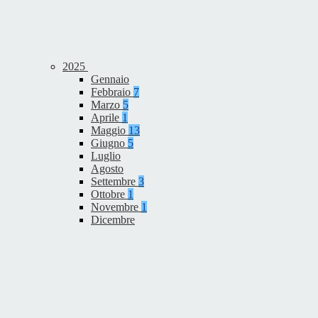
2025
Gennaio
Febbraio
7
Marzo
5
Aprile
1
Maggio
13
Giugno
5
Luglio
Agosto
Settembre
3
Ottobre
1
Novembre
1
Dicembre