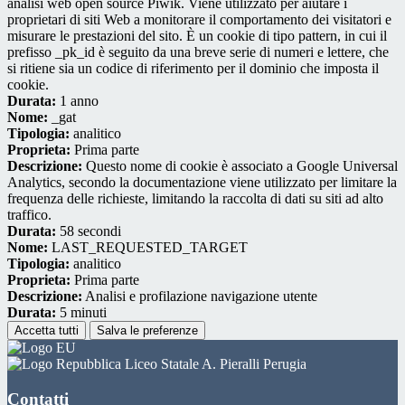
analisi web open source Piwik. Viene utilizzato per aiutare i
proprietari di siti Web a monitorare il comportamento dei visitatori e
misurare le prestazioni del sito. È un cookie di tipo pattern, in cui il
prefisso _pk_id è seguito da una breve serie di numeri e lettere, che
si ritiene sia un codice di riferimento per il dominio che imposta il
cookie.
Durata:
1 anno
Nome:
_gat
Tipologia:
analitico
Proprieta:
Prima parte
Descrizione:
Questo nome di cookie è associato a Google Universal
Analytics, secondo la documentazione viene utilizzato per limitare la
frequenza delle richieste, limitando la raccolta di dati su siti ad alto
traffico.
Durata:
58 secondi
Nome:
LAST_REQUESTED_TARGET
Tipologia:
analitico
Proprieta:
Prima parte
Descrizione:
Analisi e profilazione navigazione utente
Durata:
5 minuti
Accetta tutti
Salva le preferenze
Liceo Statale A. Pieralli Perugia
Contatti