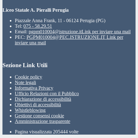
Liceo Statale A. Pieralli Perugia
Piazzale Anna Frank, 11 - 06124 Perugia (PG)
Tel:
075 - 58.29.51
Email:
pgpm010004@istruzione.it
Link per inviare una mail
PEC:
PGPM010004@PEC.ISTRUZIONE.IT
Link per
inviare una mail
Sezione Link Utili
Cookie policy
Note legali
Informativa Privacy
Ufficio Relazioni con il Pubblico
Dichiarazione di accessibilità
Obiettivi di accessibilità
Whistleblowing
Gestione consensi cookie
Amministrazione trasparente
Pagina visualizzata
205444
volte