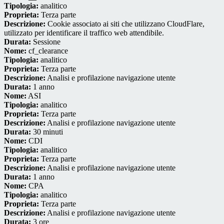
Tipologia:
analitico
Proprieta:
Terza parte
Descrizione:
Cookie associato ai siti che utilizzano CloudFlare,
utilizzato per identificare il traffico web attendibile.
Durata:
Sessione
Nome:
cf_clearance
Tipologia:
analitico
Proprieta:
Terza parte
Descrizione:
Analisi e profilazione navigazione utente
Durata:
1 anno
Nome:
ASI
Tipologia:
analitico
Proprieta:
Terza parte
Descrizione:
Analisi e profilazione navigazione utente
Durata:
30 minuti
Nome:
CDI
Tipologia:
analitico
Proprieta:
Terza parte
Descrizione:
Analisi e profilazione navigazione utente
Durata:
1 anno
Nome:
CPA
Tipologia:
analitico
Proprieta:
Terza parte
Descrizione:
Analisi e profilazione navigazione utente
Durata:
3 ore