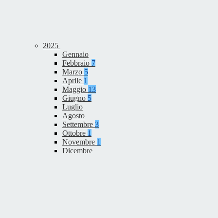
2025
Gennaio
Febbraio
7
Marzo
5
Aprile
1
Maggio
13
Giugno
5
Luglio
Agosto
Settembre
3
Ottobre
1
Novembre
1
Dicembre