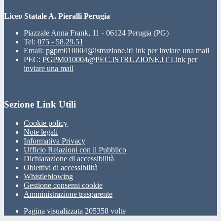
Liceo Statale A. Pieralli Perugia
Piazzale Anna Frank, 11 - 06124 Perugia (PG)
Tel:
075 - 58.29.51
Email:
pgpm010004@istruzione.it
Link per inviare una mail
PEC:
PGPM010004@PEC.ISTRUZIONE.IT
Link per
inviare una mail
Sezione Link Utili
Cookie policy
Note legali
Informativa Privacy
Ufficio Relazioni con il Pubblico
Dichiarazione di accessibilità
Obiettivi di accessibilità
Whistleblowing
Gestione consensi cookie
Amministrazione trasparente
Pagina visualizzata
205358
volte