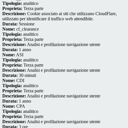
Tipologia:
analitico
Proprieta:
Terza parte
Descrizione:
Cookie associato ai siti che utilizzano CloudFlare,
utilizzato per identificare il traffico web attendibile.
Durata:
Sessione
Nome:
cf_clearance
Tipologia:
analitico
Proprieta:
Terza parte
Descrizione:
Analisi e profilazione navigazione utente
Durata:
1 anno
Nome:
ASI
Tipologia:
analitico
Proprieta:
Terza parte
Descrizione:
Analisi e profilazione navigazione utente
Durata:
30 minuti
Nome:
CDI
Tipologia:
analitico
Proprieta:
Terza parte
Descrizione:
Analisi e profilazione navigazione utente
Durata:
1 anno
Nome:
CPA
Tipologia:
analitico
Proprieta:
Terza parte
Descrizione:
Analisi e profilazione navigazione utente
Durata:
3 ore