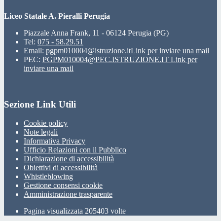
Liceo Statale A. Pieralli Perugia
Piazzale Anna Frank, 11 - 06124 Perugia (PG)
Tel:
075 - 58.29.51
Email:
pgpm010004@istruzione.it
Link per inviare una mail
PEC:
PGPM010004@PEC.ISTRUZIONE.IT
Link per
inviare una mail
Sezione Link Utili
Cookie policy
Note legali
Informativa Privacy
Ufficio Relazioni con il Pubblico
Dichiarazione di accessibilità
Obiettivi di accessibilità
Whistleblowing
Gestione consensi cookie
Amministrazione trasparente
Pagina visualizzata
205403
volte