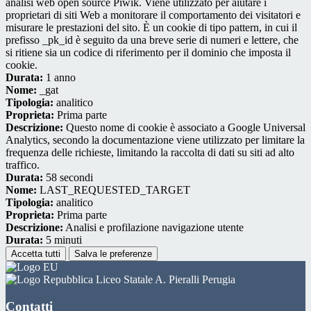
analisi web open source Piwik. Viene utilizzato per aiutare i
proprietari di siti Web a monitorare il comportamento dei visitatori e
misurare le prestazioni del sito. È un cookie di tipo pattern, in cui il
prefisso _pk_id è seguito da una breve serie di numeri e lettere, che
si ritiene sia un codice di riferimento per il dominio che imposta il
cookie.
Durata:
1 anno
Nome:
_gat
Tipologia:
analitico
Proprieta:
Prima parte
Descrizione:
Questo nome di cookie è associato a Google Universal
Analytics, secondo la documentazione viene utilizzato per limitare la
frequenza delle richieste, limitando la raccolta di dati su siti ad alto
traffico.
Durata:
58 secondi
Nome:
LAST_REQUESTED_TARGET
Tipologia:
analitico
Proprieta:
Prima parte
Descrizione:
Analisi e profilazione navigazione utente
Durata:
5 minuti
Accetta tutti
Salva le preferenze
Liceo Statale A. Pieralli Perugia
Contatti