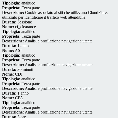
Tipologia:
analitico
Proprieta:
Terza parte
Descrizione:
Cookie associato ai siti che utilizzano CloudFlare,
utilizzato per identificare il traffico web attendibile.
Durata:
Sessione
Nome:
cf_clearance
Tipologia:
analitico
Proprieta:
Terza parte
Descrizione:
Analisi e profilazione navigazione utente
Durata:
1 anno
Nome:
ASI
Tipologia:
analitico
Proprieta:
Terza parte
Descrizione:
Analisi e profilazione navigazione utente
Durata:
30 minuti
Nome:
CDI
Tipologia:
analitico
Proprieta:
Terza parte
Descrizione:
Analisi e profilazione navigazione utente
Durata:
1 anno
Nome:
CPA
Tipologia:
analitico
Proprieta:
Terza parte
Descrizione:
Analisi e profilazione navigazione utente
Durata:
3 ore