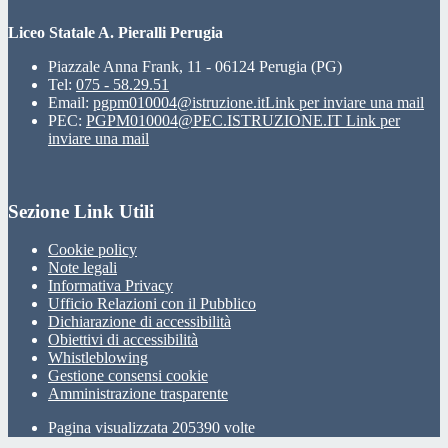
Liceo Statale A. Pieralli Perugia
Piazzale Anna Frank, 11 - 06124 Perugia (PG)
Tel:
075 - 58.29.51
Email:
pgpm010004@istruzione.it
Link per inviare una mail
PEC:
PGPM010004@PEC.ISTRUZIONE.IT
Link per
inviare una mail
Sezione Link Utili
Cookie policy
Note legali
Informativa Privacy
Ufficio Relazioni con il Pubblico
Dichiarazione di accessibilità
Obiettivi di accessibilità
Whistleblowing
Gestione consensi cookie
Amministrazione trasparente
Pagina visualizzata
205390
volte