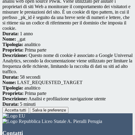
analisi web open source Piwik. Viene utilizzato per aiutare i
proprietari di siti Web a monitorare il comportamento dei visitatori e
misurare le prestazioni del sito. È un cookie di tipo pattern, in cui il
prefisso _pk_id è seguito da una breve serie di numeri e lettere, che
si ritiene sia un codice di riferimento per il dominio che imposta il
cookie.
Durata:
1 anno
Nome:
_gat
Tipologia:
analitico
Proprieta:
Prima parte
Descrizione:
Questo nome di cookie è associato a Google Universal
Analytics, secondo la documentazione viene utilizzato per limitare la
frequenza delle richieste, limitando la raccolta di dati su siti ad alto
traffico.
Durata:
58 secondi
Nome:
LAST_REQUESTED_TARGET
Tipologia:
analitico
Proprieta:
Prima parte
Descrizione:
Analisi e profilazione navigazione utente
Durata:
5 minuti
Accetta tutti
Salva le preferenze
Liceo Statale A. Pieralli Perugia
Contatti