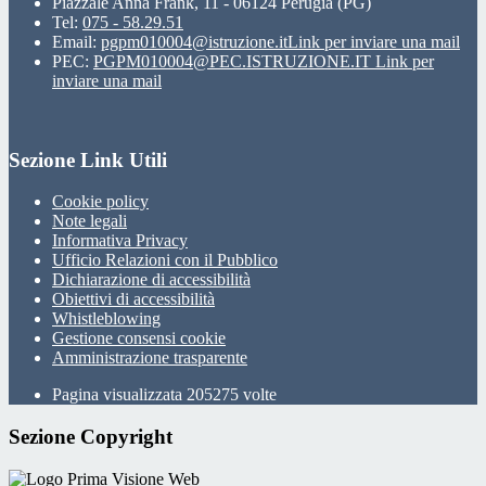
Piazzale Anna Frank, 11 - 06124 Perugia (PG)
Tel:
075 - 58.29.51
Email:
pgpm010004@istruzione.it
Link per inviare una mail
PEC:
PGPM010004@PEC.ISTRUZIONE.IT
Link per
inviare una mail
Sezione Link Utili
Cookie policy
Note legali
Informativa Privacy
Ufficio Relazioni con il Pubblico
Dichiarazione di accessibilità
Obiettivi di accessibilità
Whistleblowing
Gestione consensi cookie
Amministrazione trasparente
Pagina visualizzata
205275
volte
Sezione Copyright