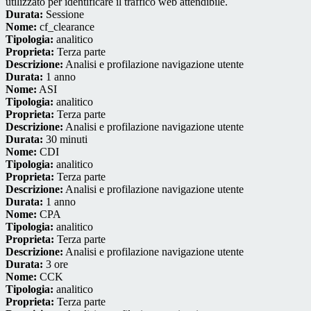
utilizzato per identificare il traffico web attendibile.
Durata:
Sessione
Nome:
cf_clearance
Tipologia:
analitico
Proprieta:
Terza parte
Descrizione:
Analisi e profilazione navigazione utente
Durata:
1 anno
Nome:
ASI
Tipologia:
analitico
Proprieta:
Terza parte
Descrizione:
Analisi e profilazione navigazione utente
Durata:
30 minuti
Nome:
CDI
Tipologia:
analitico
Proprieta:
Terza parte
Descrizione:
Analisi e profilazione navigazione utente
Durata:
1 anno
Nome:
CPA
Tipologia:
analitico
Proprieta:
Terza parte
Descrizione:
Analisi e profilazione navigazione utente
Durata:
3 ore
Nome:
CCK
Tipologia:
analitico
Proprieta:
Terza parte