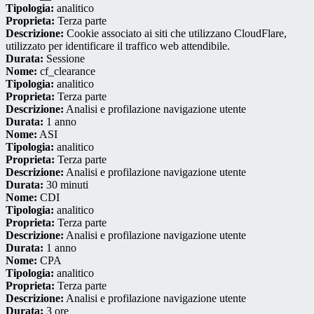
Tipologia:
analitico
Proprieta:
Terza parte
Descrizione:
Cookie associato ai siti che utilizzano CloudFlare,
utilizzato per identificare il traffico web attendibile.
Durata:
Sessione
Nome:
cf_clearance
Tipologia:
analitico
Proprieta:
Terza parte
Descrizione:
Analisi e profilazione navigazione utente
Durata:
1 anno
Nome:
ASI
Tipologia:
analitico
Proprieta:
Terza parte
Descrizione:
Analisi e profilazione navigazione utente
Durata:
30 minuti
Nome:
CDI
Tipologia:
analitico
Proprieta:
Terza parte
Descrizione:
Analisi e profilazione navigazione utente
Durata:
1 anno
Nome:
CPA
Tipologia:
analitico
Proprieta:
Terza parte
Descrizione:
Analisi e profilazione navigazione utente
Durata:
3 ore