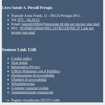
Liceo Statale A. Pieralli Perugia
Piazzale Anna Frank, 11 - 06124 Perugia (PG)
Tel:
075 - 58.29.51
Email:
pgpm010004@istruzione.it
Link per inviare una mail
PEC:
PGPM010004@PEC.ISTRUZIONE.IT
Link per
inviare una mail
Sezione Link Utili
Cookie policy
Note legali
Informativa Privacy
Ufficio Relazioni con il Pubblico
Dichiarazione di accessibilità
Obiettivi di accessibilità
Whistleblowing
Gestione consensi cookie
Amministrazione trasparente
Pagina visualizzata
205315
volte