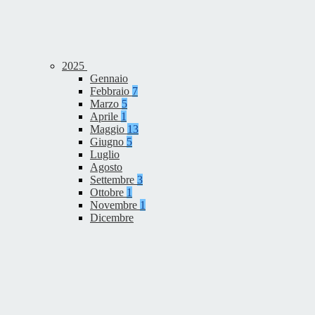
2025
Gennaio
Febbraio
7
Marzo
5
Aprile
1
Maggio
13
Giugno
5
Luglio
Agosto
Settembre
3
Ottobre
1
Novembre
1
Dicembre