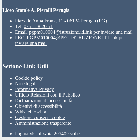
Liceo Statale A. Pieralli Perugia
Piazzale Anna Frank, 11 - 06124 Perugia (PG)
Tel:
075 - 58.29.51
Email:
pgpm010004@istruzione.it
Link per inviare una mail
PEC:
PGPM010004@PEC.ISTRUZIONE.IT
Link per
inviare una mail
Sezione Link Utili
Cookie policy
Note legali
Informativa Privacy
Ufficio Relazioni con il Pubblico
Dichiarazione di accessibilità
Obiettivi di accessibilità
Whistleblowing
Gestione consensi cookie
Amministrazione trasparente
Pagina visualizzata
205409
volte