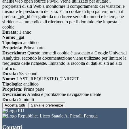
analisi web open source Piwik. Viene utilizzato per aiutare i
proprietari di siti Web a monitorare il comportamento dei visitatori e
misurare le prestazioni del sito. È un cookie di tipo pattern, in cui il
prefisso _pk_id è seguito da una breve serie di numeri e lettere, che
si ritiene sia un codice di riferimento per il dominio che imposta il
cookie.
Durata:
1 anno
Nome:
_gat
Tipologia:
analitico
Proprieta:
Prima parte
Descrizione:
Questo nome di cookie è associato a Google Universal
Analytics, secondo la documentazione viene utilizzato per limitare la
frequenza delle richieste, limitando la raccolta di dati su siti ad alto
traffico.
Durata:
58 secondi
Nome:
LAST_REQUESTED_TARGET
Tipologia:
analitico
Proprieta:
Prima parte
Descrizione:
Analisi e profilazione navigazione utente
Durata:
5 minuti
Accetta tutti
Salva le preferenze
Liceo Statale A. Pieralli Perugia
Contatti