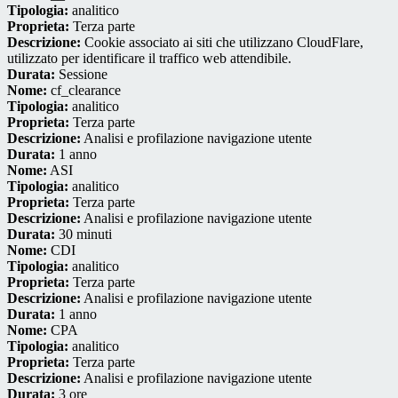
Tipologia:
analitico
Proprieta:
Terza parte
Descrizione:
Cookie associato ai siti che utilizzano CloudFlare,
utilizzato per identificare il traffico web attendibile.
Durata:
Sessione
Nome:
cf_clearance
Tipologia:
analitico
Proprieta:
Terza parte
Descrizione:
Analisi e profilazione navigazione utente
Durata:
1 anno
Nome:
ASI
Tipologia:
analitico
Proprieta:
Terza parte
Descrizione:
Analisi e profilazione navigazione utente
Durata:
30 minuti
Nome:
CDI
Tipologia:
analitico
Proprieta:
Terza parte
Descrizione:
Analisi e profilazione navigazione utente
Durata:
1 anno
Nome:
CPA
Tipologia:
analitico
Proprieta:
Terza parte
Descrizione:
Analisi e profilazione navigazione utente
Durata:
3 ore